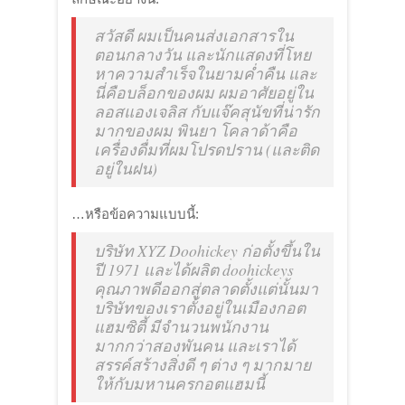
สวัสดี ผมเป็นคนส่งเอกสารใน
ตอนกลางวัน และนักแสดงที่โหย
หาความสำเร็จในยามค่ำคืน และ
นี่คือบล็อกของผม ผมอาศัยอยู่ใน
ลอสแองเจลิส กับแจ๊คสุนัขที่น่ารัก
มากของผม พินยา โคลาด้าคือ
เครื่องดื่มที่ผมโปรดปราน (และติด
อยู่ในฝน)
…หรือข้อความแบบนี้:
บริษัท XYZ Doohickey ก่อตั้งขึ้นใน
ปี 1971 และได้ผลิต doohickeys
คุณภาพดีออกสู่ตลาดตั้งแต่นั้นมา
บริษัทของเราตั้งอยู่ในเมืองกอต
แฮมซิตี้ มีจำนวนพนักงาน
มากกว่าสองพันคน และเราได้
สรรค์สร้างสิ่งดี ๆ ต่าง ๆ มากมาย
ให้กับมหานครกอตแฮมนี้