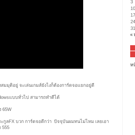
3
ไม่
1
ต้อง
1
ใช้
2
การ์ด
3
จอ
« 
แยก
จริง
เหรอ?
หน
องสมมุติอยู่ จะเล่นเกมส์ยังไงก็ต้องการ์ดจอแยกอยู่ดี
dowsแบบทั่วไป สามารถทำดีได้
ยง 65W
ระกูลFX บวก การ์ดจอดีกว่า ปัจจุบันผมทนไม่ไหม เลยเอา
บ 555