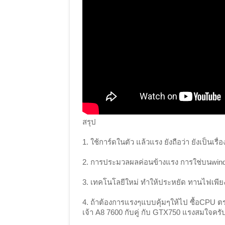
สรุป
1. ใช้การ์ดในตัว แล้วแรง ยังถือว่า ยังเป็นเรื่
2. การประมวลผลค่อนข้างแรง การใช่บนwin
3. เทคโนโลยีใหม่ ทำให้ประหยัด ทานไฟเพี
4. ถ้าต้องการแรงๆแบบคุ้มๆให้ไป ซื้อCPU ต
เจ้า A8 7600 กับคู่ กับ GTX750 แรงสมใจครั