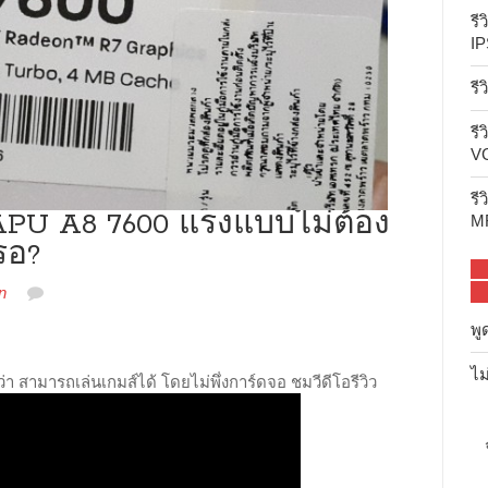
รี
IP
รี
รี
V
รี
APU A8 7600 แรงแบบไม่ต้อง
M
รอ?
บน
n
ไม่มีความเห็น
REVIEW
พู
รีวิว
AMD
ไม
:
สามารถเล่นเกมส์ได้ โดยไม่พึ่งการ์ดจอ ชมวีดีโอรีวิว
APU
A8
7600
แรง
แบบ