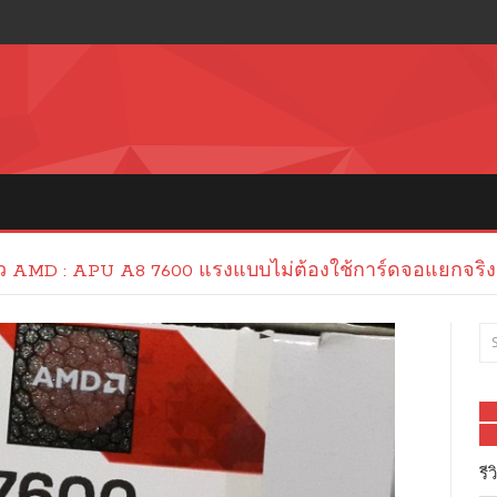
ว AMD : APU A8 7600 แรงแบบไม่ต้องใช้การ์ดจอแยกจริ
รี