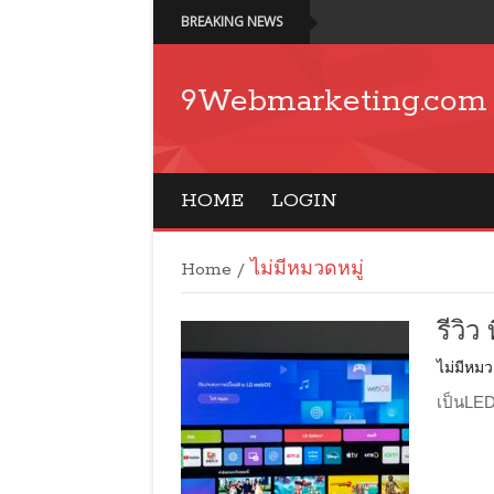
BREAKING NEWS
9Webmarketing.com
HOME
LOGIN
Home
/
ไม่มีหมวดหมู่
รีวิว
ไม่มีหมว
เป็นLED