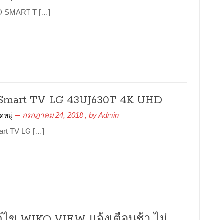
ED SMART T […]
ว Smart TV LG 43UJ630T 4K UHD
กรกฎาคม 24, 2018
, by
Admin
ดหมู่
mart TV LG […]
แก้ไข WIKO VIEW แจ้งเตือนช้า ไม่