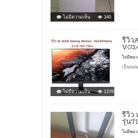
บน
ไม่มีความเห็น
340
รีวิว
เรา
ท์
รีวิว
เตอร์
VG2
ใส่
ซิม
ไม่มีหมว
TENDA
4G09
เป็นจอม
รองรับ
2CA
บน
ไม่มีความเห็น
1378
รีวิวACER
IPS
75Hz
รีวิว
Monitor
รุ่น
23.8″
รุ่น
ไม่มีหมว
VG240ybmiix