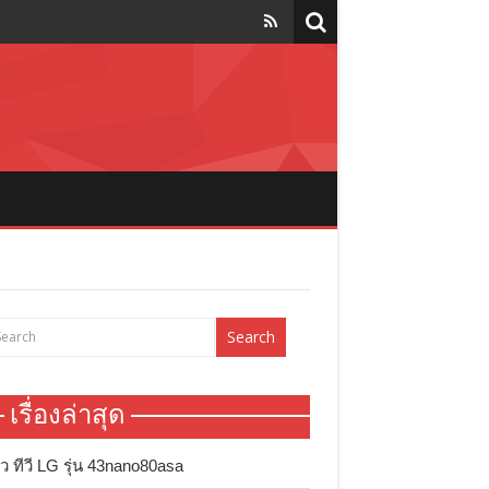
เรื่องล่าสุด
วิว ทีวี LG รุ่น 43nano80asa