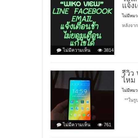
แจ้ง
43UJ630T
4K
ไม่มีหมว
UHD
หลังจา
บน
ไม่มีความเห็น
3814
วิธี
แก้ไข
WIKO
รีวิว
VIEW
ไหม
แจ้ง
เตือน
ไม่มีหมว
ช้า
ไม่
**ในรู
แจ้ง
เตือน
LINE
facebook
บน
ไม่มีความเห็น
761
email
รีวิว
WIKO